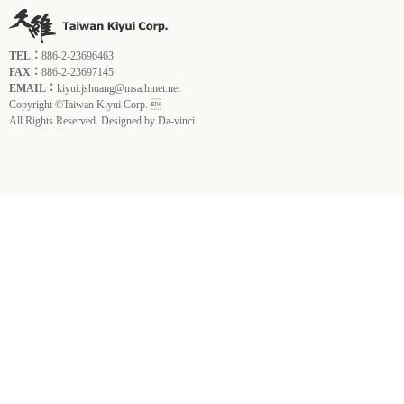
TEL：
886-2-23696463
FAX：
886-2-23697145
EMAIL：
kiyui.jshuang@msa.hinet.net
Copyright ©Taiwan Kiyui Corp. 
All Rights Reserved. Designed by
Da-vinci