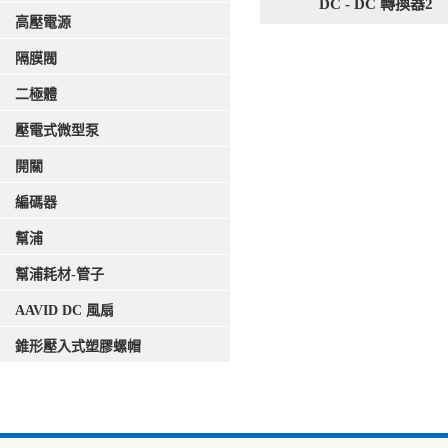
DC - DC 轉換器2
高壓電源
隔膜閥
二極體
壓電式微型泵
開關
編碼器
幫浦
幫浦耗材-管子
AAVID DC 風扇
錐形壓入式塑膠螺帽